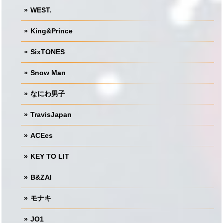
WEST.
King&Prince
SixTONES
Snow Man
なにわ男子
TravisJapan
ACEes
KEY TO LIT
B&ZAI
モナキ
JO1