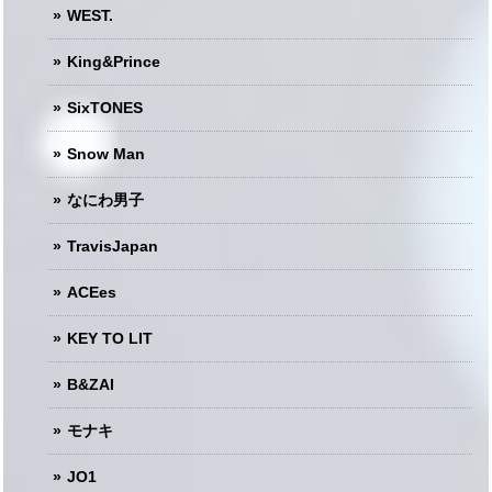
WEST.
King&Prince
SixTONES
Snow Man
なにわ男子
TravisJapan
ACEes
KEY TO LIT
B&ZAI
モナキ
JO1