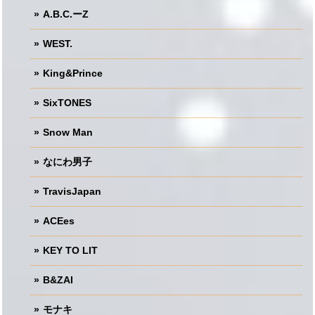
A.B.C.ーZ
WEST.
King&Prince
SixTONES
Snow Man
なにわ男子
TravisJapan
ACEes
KEY TO LIT
B&ZAI
モナキ