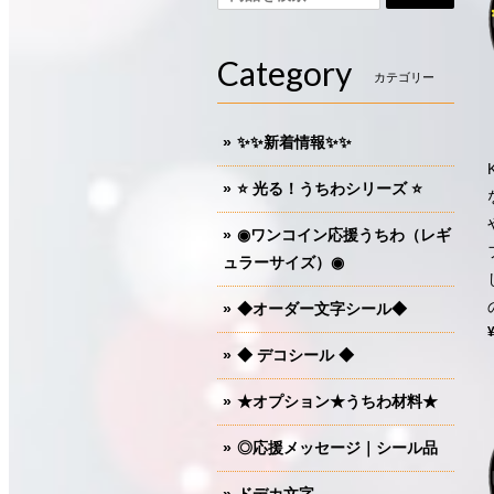
Category
カテゴリー
✨✨新着情報✨✨
⭐️ 光る！うちわシリーズ ⭐️
◉ワンコイン応援うちわ（レギ
ュラーサイズ）◉
◆オーダー文字シール◆
◆ デコシール ◆
★オプション★うちわ材料★
◎応援メッセージ｜シール品