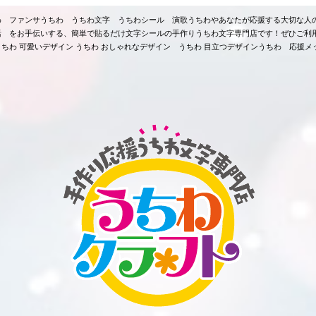
ちわ ファンサうちわ うちわ文字 うちわシール 演歌うちわやあなたが応援する大切な人
活 をお手伝いする、簡単で貼るだけ文字シールの手作りうちわ文字専門店です！ぜひご利
ちわ 可愛いデザイン うちわ おしゃれなデザイン うちわ 目立つデザインうちわ 応援