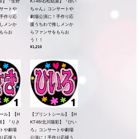
莉奈】『生野
KT48/石松結菜】『ゆい
サートや
ちゃん』コンサートや
手作り応
劇場公演に！手作り応
しメンか
援うちわで推しメンか
もらお
らファンサをもらお
う！！
¥1,210
ール】【H
【プリントシール】【H
凜咲】『りさ
KT48/北川陽彩】『ひい
トや劇場
ろ』コンサートや劇場
り応援う
公演に！手作り応援う