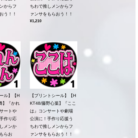
ンからフ
ちわで推しメンからフ
おう！！
ァンサをもらおう！！
¥1,210
ール】【H
【プリントシール】【H
可憐】『かれ
KT48/藤野心葉】『ここ
サートや
は』コンサートや劇場
手作り応
公演に！手作り応援う
しメンか
ちわで推しメンからフ
もらお
ァンサをもらおう！！