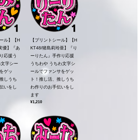
ール】【H
【プリントシール】【H
歩実優】『あ
KT48/猪島莉玲亜】『り
り応援う
ーりたん』手作り応援
わ文字シー
うちわや うちわ文字シ
をゲッ
ールでファンサをゲッ
推しうち
ト！推し活、推しうち
伝いをし
わ作りのお手伝いをし
ます
¥1,210