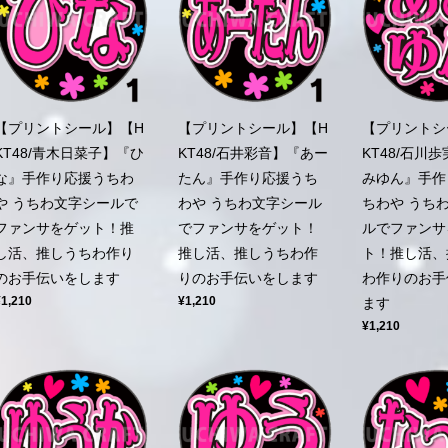
【プリントシール】【H
【プリントシール】【H
【プリントシ
KT48/青木日菜子】『ひ
KT48/石井彩音】『あー
KT48/石川
な』手作り応援うちわ
たん』手作り応援うち
みゆん』手作
や うちわ文字シールで
わや うちわ文字シール
ちわや うち
ファンサをゲット！推
でファンサをゲット！
ルでファンサ
し活、推しうちわ作り
推し活、推しうちわ作
ト！推し活、
のお手伝いをします
りのお手伝いをします
わ作りのお手
¥1,210
¥1,210
ます
¥1,210