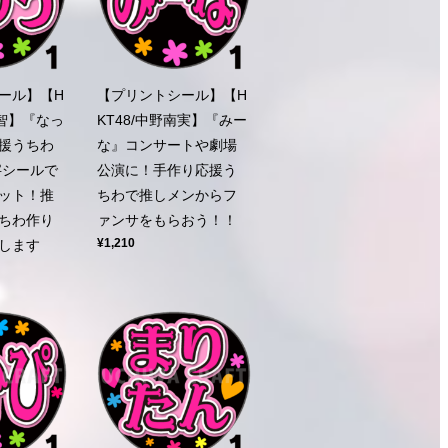
ール】【H
【プリントシール】【H
那智】『なっ
KT48/中野南実】『みー
援うちわ
な』コンサートや劇場
字シールで
公演に！手作り応援う
ット！推
ちわで推しメンからフ
ちわ作り
ァンサをもらおう！！
¥1,210
します