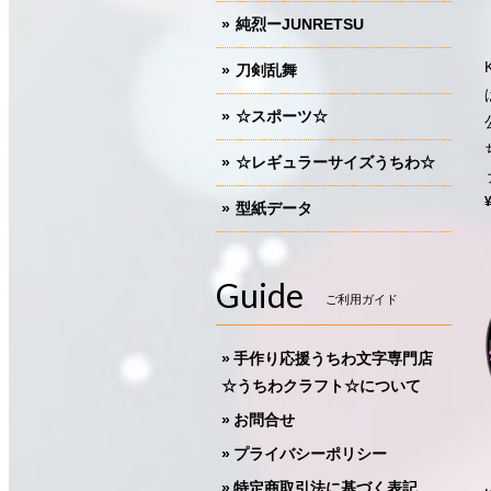
純烈ーJUNRETSU
刀剣乱舞
☆スポーツ☆
☆レギュラーサイズうちわ☆
型紙データ
Guide
ご利用ガイド
手作り応援うちわ文字専門店
☆うちわクラフト☆について
お問合せ
プライバシーポリシー
特定商取引法に基づく表記