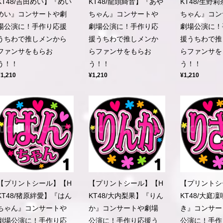
KT48/吉田めい】『めい
KT48/龍頭綺音】『あや
KT48/生野
めい』コンサートや劇
ちゃん』コンサートや
ちゃん』コン
場公演に！手作り応援
劇場公演に！手作り応
劇場公演に！
うちわで推しメンから
援うちわで推しメンか
援うちわで推
ファンサをもらお
らファンサをもらお
らファンサを
う！！
う！！
う！！
¥1,210
¥1,210
¥1,210
【プリントシール】【H
【プリントシール】【H
【プリントシ
KT48/猪原絆愛】『はん
KT48/大内梨果】『りん
KT48/大庭
ちゃん』コンサートや
か』コンサートや劇場
き』コンサー
劇場公演に！手作り応
公演に！手作り応援う
公演に！手作