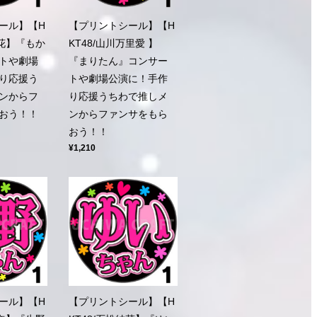
ール】【H
【プリントシール】【H
苺花】『もか
KT48/山川万里愛 】
トや劇場
『まりたん』コンサー
り応援う
トや劇場公演に！手作
ンからフ
り応援うちわで推しメ
おう！！
ンからファンサをもら
おう！！
¥1,210
ール】【H
【プリントシール】【H