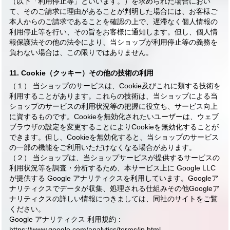
（以下「利用停止等」といいます。）を求められた場合におい
て、そのご請求に理由があることが判明した場合には、お客様ご
本人からのご請求であることを確認の上で、遅滞なく個人情報の
利用停止等を行い、その旨をお客様に通知します。但し、個人情
報保護法その他の法令により、当ショップが利用停止等の義務を
負わない場合は、この限りではありません。
11. Cookie（クッキー）その他の技術の利用
（１） 当ショップのサービスは、Cookie及びこれに類する技術を
利用することがあります。これらの技術は、当ショップによる当
ショップのサービスの利用状況等の把握に役立ち、サービス向上
に資するものです。Cookieを無効化されたいユーザーは、ウェブ
ブラウザの設定を変更することによりCookieを無効化することが
できます。但し、Cookieを無効化すると、当ショップのサービス
の一部の機能をご利用いただけなくなる場合があります。
（２） 当ショップは、当ショップサービスが提供するサービスの
利用状況等を調査・分析するため、本サービス上に Google LLC
が提供する Google アナリティクスを利用しています。Googleア
ナリティクスでデータが収集、処理される仕組みその他Googleア
ナリティクスの詳しい情報につきましては、同社のサイトをご覧
ください。
Google アナリティクス 利用規約：
https://www.google.com/analytics/terms/jp.html