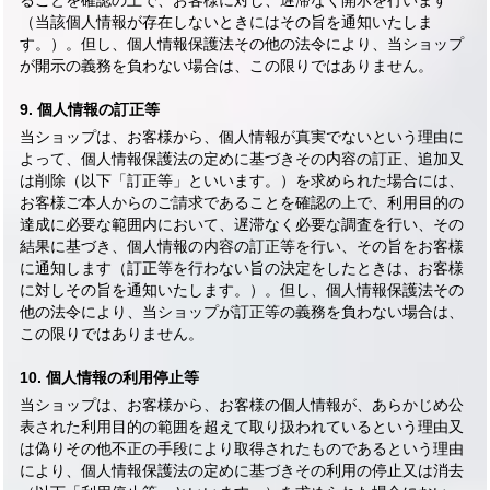
ることを確認の上で、お客様に対し、遅滞なく開示を行います
（当該個人情報が存在しないときにはその旨を通知いたしま
す。）。但し、個人情報保護法その他の法令により、当ショップ
が開示の義務を負わない場合は、この限りではありません。
9. 個人情報の訂正等
当ショップは、お客様から、個人情報が真実でないという理由に
よって、個人情報保護法の定めに基づきその内容の訂正、追加又
は削除（以下「訂正等」といいます。）を求められた場合には、
お客様ご本人からのご請求であることを確認の上で、利用目的の
達成に必要な範囲内において、遅滞なく必要な調査を行い、その
結果に基づき、個人情報の内容の訂正等を行い、その旨をお客様
に通知します（訂正等を行わない旨の決定をしたときは、お客様
に対しその旨を通知いたします。）。但し、個人情報保護法その
他の法令により、当ショップが訂正等の義務を負わない場合は、
この限りではありません。
10. 個人情報の利用停止等
当ショップは、お客様から、お客様の個人情報が、あらかじめ公
表された利用目的の範囲を超えて取り扱われているという理由又
は偽りその他不正の手段により取得されたものであるという理由
により、個人情報保護法の定めに基づきその利用の停止又は消去