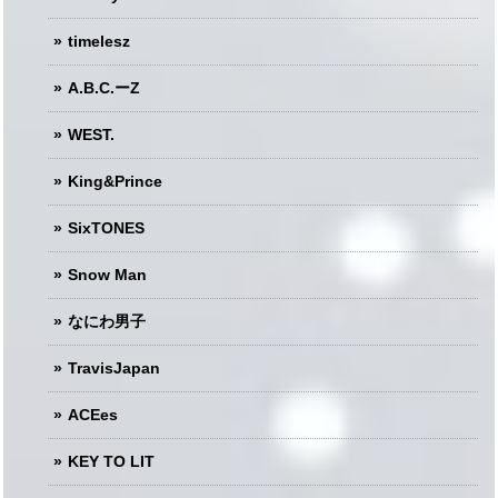
timelesz
A.B.C.ーZ
WEST.
King&Prince
SixTONES
Snow Man
なにわ男子
TravisJapan
ACEes
KEY TO LIT