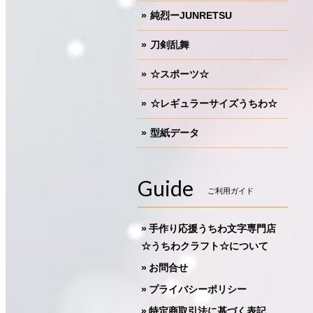
純烈ーJUNRETSU
刀剣乱舞
☆スポーツ☆
☆レギュラーサイズうちわ☆
型紙データ
Guide
ご利用ガイド
手作り応援うちわ文字専門店
☆うちわクラフト☆について
お問合せ
プライバシーポリシー
特定商取引法に基づく表記