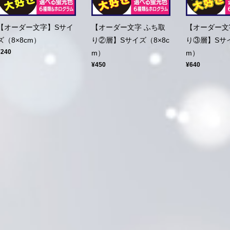
【オーダー文字】Sサイ
【オーダー文字 ふち取
【オーダー文
ズ（8×8cm）
り②層】Sサイズ（8×8c
り③層】Sサイ
¥240
m）
m）
¥450
¥640