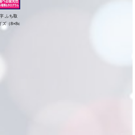
字 ふち取
ズ（8×8c