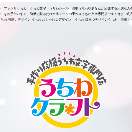
ちわ ファンサうちわ うちわ文字 うちわシール 演歌うちわやあなたが応援する大切な人
活 をお手伝いする、簡単で貼るだけ文字シールの手作りうちわ文字専門店です！ぜひご利
ちわ 可愛いデザイン うちわ おしゃれなデザイン うちわ 目立つデザインうちわ 応援