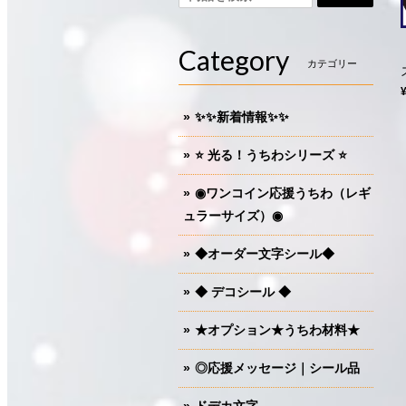
Category
カテゴリー
✨✨新着情報✨✨
⭐️ 光る！うちわシリーズ ⭐️
◉ワンコイン応援うちわ（レギ
ュラーサイズ）◉
◆オーダー文字シール◆
◆ デコシール ◆
★オプション★うちわ材料★
◎応援メッセージ｜シール品