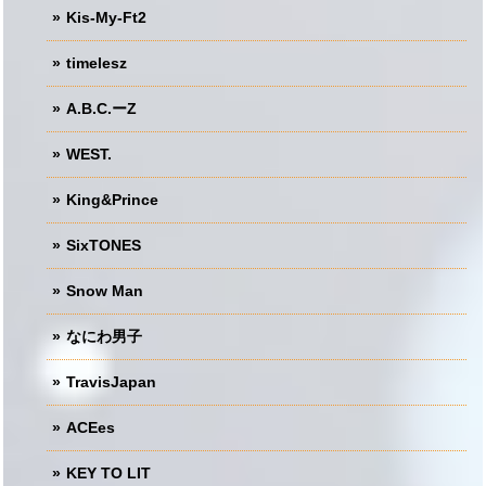
Kis-My-Ft2
timelesz
A.B.C.ーZ
WEST.
King&Prince
SixTONES
Snow Man
なにわ男子
TravisJapan
ACEes
KEY TO LIT