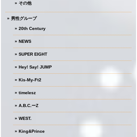
その他
男性グループ
20th Century
NEWS
SUPER EIGHT
Hey! Say! JUMP
Kis-My-Ft2
timelesz
A.B.C.ーZ
WEST.
King&Prince