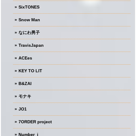
SixTONES
Snow Man
なにわ男子
TravisJapan
ACEes
KEY TO LIT
B&ZAI
モナキ
JO1
7ORDER project
Number_i