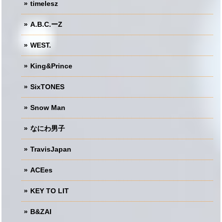
timelesz
A.B.C.ーZ
WEST.
King&Prince
SixTONES
Snow Man
なにわ男子
TravisJapan
ACEes
KEY TO LIT
B&ZAI