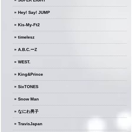
SUPER EIGHT
Hey! Say! JUMP
Kis-My-Ft2
timelesz
A.B.C.ーZ
WEST.
King&Prince
SixTONES
Snow Man
なにわ男子
TravisJapan