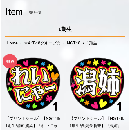
navigati
Item
商品一覧
1期生
Home
☆AKB48グループ☆
NGT48
1期生
【プリントシール】【NGT48/
【プリントシール】【NGT48/
1期生/清司麗菜】『れいにゃ
1期生/西潟茉莉奈】『潟姉』