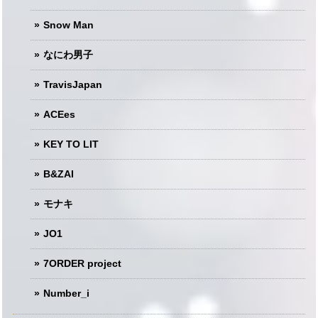
Snow Man
なにわ男子
TravisJapan
ACEes
KEY TO LIT
B&ZAI
モナキ
JO1
7ORDER project
Number_i