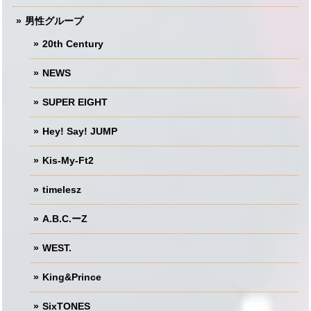
男性グループ
20th Century
NEWS
SUPER EIGHT
Hey! Say! JUMP
Kis-My-Ft2
timelesz
A.B.C.ーZ
WEST.
King&Prince
SixTONES