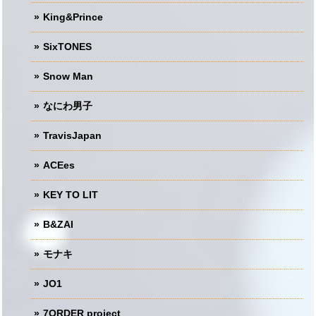
King&Prince
SixTONES
Snow Man
なにわ男子
TravisJapan
ACEes
KEY TO LIT
B&ZAI
モナキ
JO1
7ORDER project