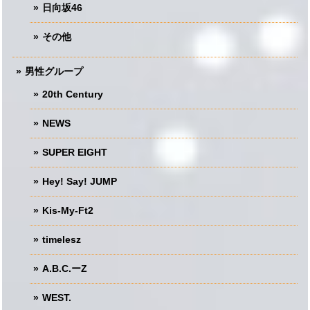
日向坂46
その他
男性グループ
20th Century
NEWS
SUPER EIGHT
Hey! Say! JUMP
Kis-My-Ft2
timelesz
A.B.C.ーZ
WEST.