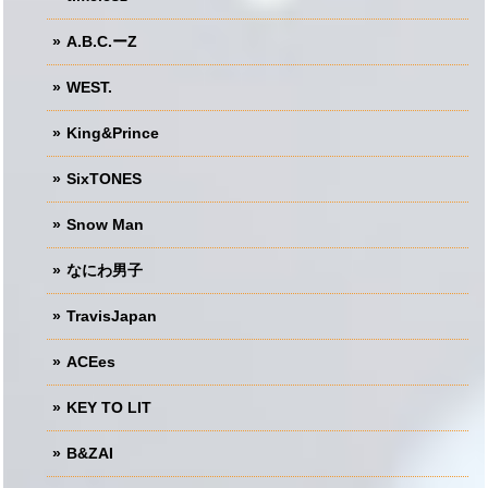
A.B.C.ーZ
WEST.
King&Prince
SixTONES
Snow Man
なにわ男子
TravisJapan
ACEes
KEY TO LIT
B&ZAI