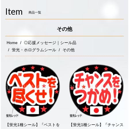
navigati
Item
商品一覧
その他
Home
◎応援メッセージ｜シール品
蛍光・ホログラムシール
その他
【蛍光1種シール】『ベストを
【蛍光1種シール】『チャンス