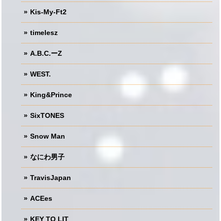
Kis-My-Ft2
timelesz
A.B.C.ーZ
WEST.
King&Prince
SixTONES
Snow Man
なにわ男子
TravisJapan
ACEes
KEY TO LIT