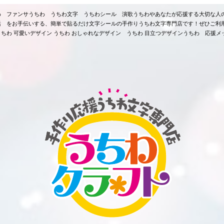
ちわ ファンサうちわ うちわ文字 うちわシール 演歌うちわやあなたが応援する大切な人
活 をお手伝いする、簡単で貼るだけ文字シールの手作りうちわ文字専門店です！ぜひご利
ちわ 可愛いデザイン うちわ おしゃれなデザイン うちわ 目立つデザインうちわ 応援