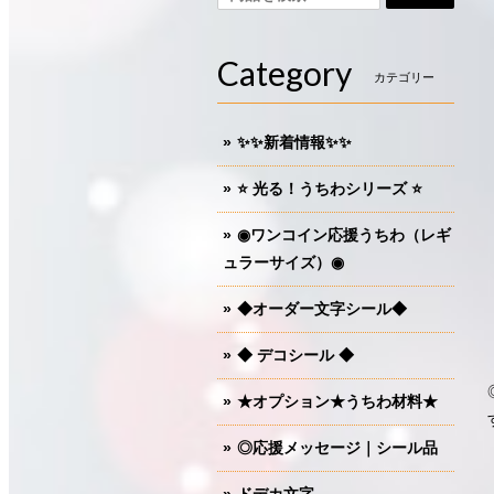
Category
カテゴリー
✨✨新着情報✨✨
⭐️ 光る！うちわシリーズ ⭐️
◉ワンコイン応援うちわ（レギ
ュラーサイズ）◉
◆オーダー文字シール◆
◆ デコシール ◆
★オプション★うちわ材料★
◎応援メッセージ｜シール品