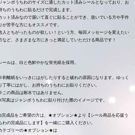
ジャンボうちわのサイズに適したカット済みシールとなっており、お
持ちのうちわに貼るだけで完成します。
カット済みなので届いて直ぐに貼ることができ、急いでいる方や手作
りが苦手な方にもオススメです。
他人とちがったものが欲しい！という方、毎回メッセージを変えたい
方など、さまざまな方にきっと満足していただける商品です！
シールは、白と色鮮やかな蛍光紙を採用。
※剥離紙をいっきにはがしたりすると破れの原因になります。ゆっく
り丁寧にはがし、お持ちのうちわにお貼りください。
※この商品は耐水ではありません。
※写真はジャンボうちわに貼り付けた際のイメージです。
◎完成品をご希望の方は、★オプション★より【シール商品を応援う
ちわの完成品にします】を一緒にご購入ください。
カテゴリーの★オプション★は