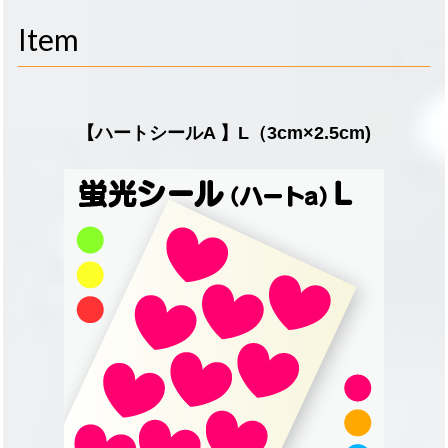
navigati
Item
【ハートシールA 】L（3cm×2.5cm)