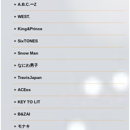
A.B.C.ーZ
WEST.
King&Prince
SixTONES
Snow Man
なにわ男子
TravisJapan
ACEes
KEY TO LIT
B&ZAI
モナキ