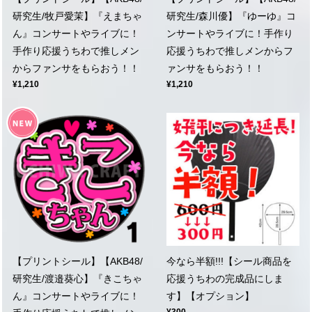
研究生/牧戸愛茉】『えまちゃ
研究生/森川優】『ゆーゆ』コ
ん』コンサートやライブに！
ンサートやライブに！手作り
手作り応援うちわで推しメン
応援うちわで推しメンからフ
からファンサをもらおう！！
ァンサをもらおう！！
¥1,210
¥1,210
【プリントシール】【AKB48/
今なら半額!!!【シール商品を
研究生/渡邉葵心】『きこちゃ
応援うちわの完成品にしま
ん』コンサートやライブに！
す】【オプション】