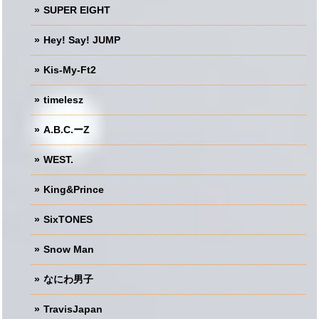
SUPER EIGHT
Hey! Say! JUMP
Kis-My-Ft2
timelesz
A.B.C.ーZ
WEST.
King&Prince
SixTONES
Snow Man
なにわ男子
TravisJapan