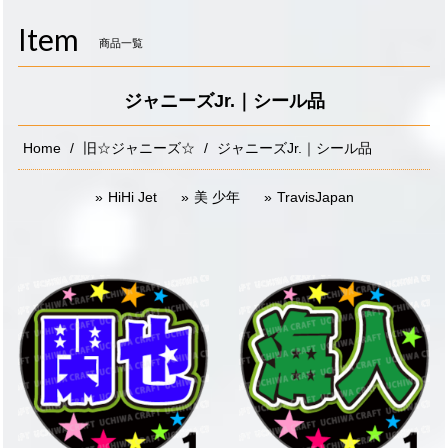
navigati
Item
商品一覧
ジャニーズJr.｜シール品
Home
旧☆ジャニーズ☆
ジャニーズJr.｜シール品
HiHi Jet
美 少年
TravisJapan