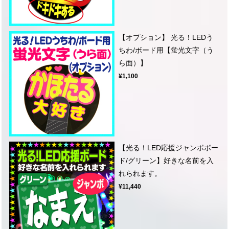
【オプション】 光る！LEDう
ちわ/ボード用【蛍光文字（う
ら面）】
¥1,100
【光る！LED応援ジャンボボー
ド/グリーン】好きな名前を入
れられます。
¥11,440