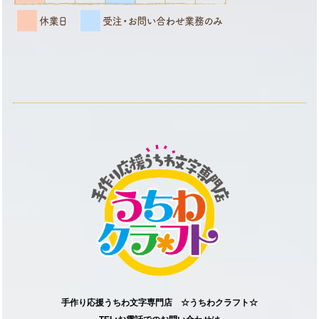
手作り応援うちわ文字専門店 ☆うちわクラフト☆