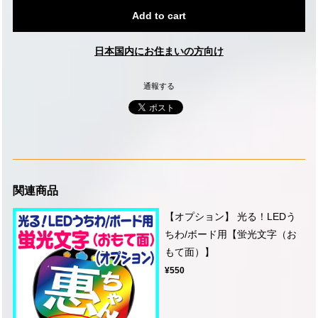
Add to cart
日本国内にお住まいの方向け
通報する
関連商品
【オプション】 光る！LEDう
ちわ/ボード用【蛍光文字（お
もて面）】
¥550