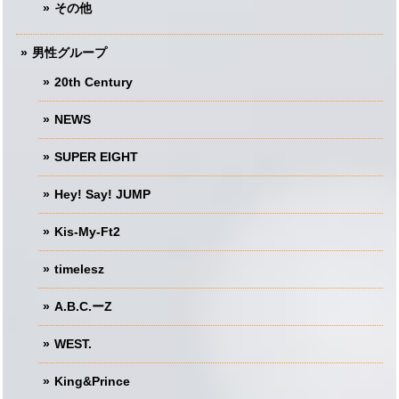
その他
男性グループ
20th Century
NEWS
SUPER EIGHT
Hey! Say! JUMP
Kis-My-Ft2
timelesz
A.B.C.ーZ
WEST.
King&Prince