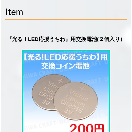
navigati
Item
『光る！LED応援うちわ』用交換電池(２個入り）