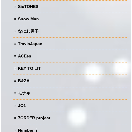
SixTONES
Snow Man
なにわ男子
TravisJapan
ACEes
KEY TO LIT
B&ZAI
モナキ
JO1
7ORDER project
Number_i