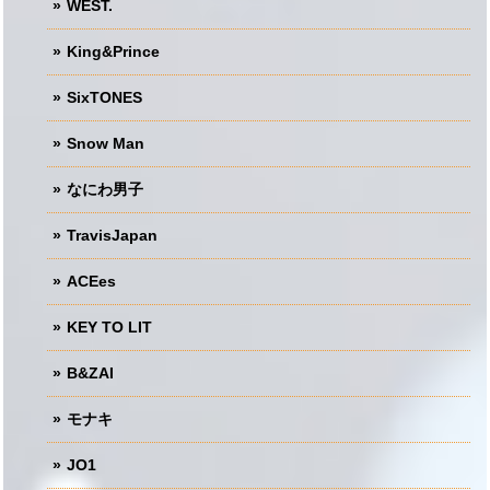
WEST.
King&Prince
SixTONES
Snow Man
なにわ男子
TravisJapan
ACEes
KEY TO LIT
B&ZAI
モナキ
JO1