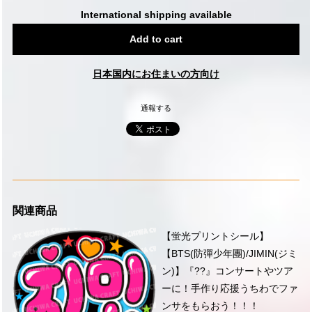
International shipping available
Add to cart
日本国内にお住まいの方向け
通報する
関連商品
【蛍光プリントシール】
【BTS(防彈少年團)/JIMIN(ジミ
ン)】『??』コンサートやツア
ーに！手作り応援うちわでファ
ンサをもらおう！！！