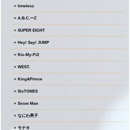
timelesz
A.B.C.ーZ
SUPER EIGHT
Hey! Say! JUMP
Kis-My-Ft2
WEST.
King&Prince
SixTONES
Snow Man
なにわ男子
モナキ