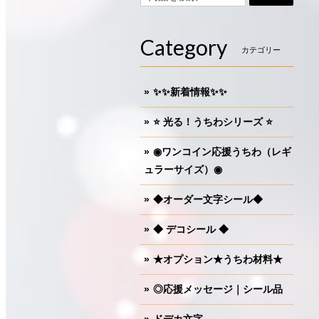
Category
カテゴリー
✨✨新着情報✨✨
⭐️ 光る！うちわシリーズ ⭐️
◉ワンコイン応援うちわ（レギ
ュラーサイズ）◉
◆オーダー文字シール◆
◆ デコシール ◆
★オプション★うちわ材料★
◎応援メッセージ｜シール品