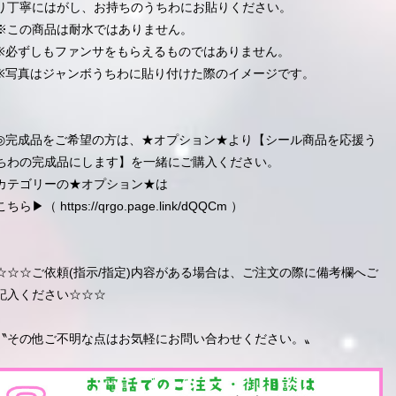
り丁寧にはがし、お持ちのうちわにお貼りください。
※この商品は耐水ではありません。
※必ずしもファンサをもらえるものではありません。
※写真はジャンボうちわに貼り付けた際のイメージです。
◎完成品をご希望の方は、★オプション★より【シール商品を応援う
ちわの完成品にします】を一緒にご購入ください。
カテゴリーの★オプション★は
こちら▶︎（
https://qrgo.page.link/dQQCm
）
☆☆☆ご依頼(指示/指定)内容がある場合は、ご注文の際に備考欄へご
記入ください☆☆☆
〝その他ご不明な点はお気軽にお問い合わせください。〟