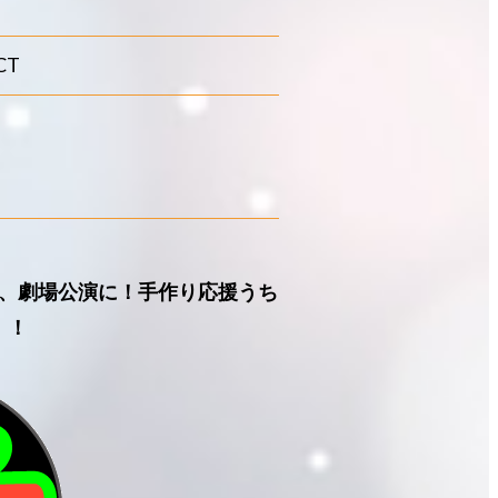
CT
、劇場公演に！手作り応援うち
！！