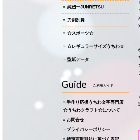
純烈ーJUNRETSU
刀剣乱舞
☆スポーツ☆
☆レギュラーサイズうちわ☆
型紙データ
Guide
ご利用ガイド
手作り応援うちわ文字専門店
☆うちわクラフト☆について
お問合せ
プライバシーポリシー
特定商取引法に基づく表記