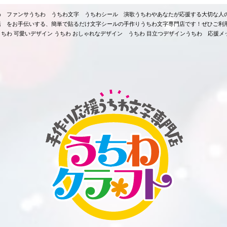
ちわ ファンサうちわ うちわ文字 うちわシール 演歌うちわやあなたが応援する大切な人
活 をお手伝いする、簡単で貼るだけ文字シールの手作りうちわ文字専門店です！ぜひご利
ちわ 可愛いデザイン うちわ おしゃれなデザイン うちわ 目立つデザインうちわ 応援