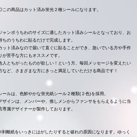
◎この商品はカット済み蛍光２種シールになります。
ジャンボうちわのサイズに適したカット済みシールとなっており、お
持ちのうちわに貼るだけで完成します。
カット済みなので届いて直ぐに貼ることができ、急いでいる方や手作
りが苦手な方にもオススメです。
他人とちがったものが欲しい！という方、毎回メッセージを変えたい
方など、さまざまな方にきっと満足していただける商品です！
シールは、色鮮やかな蛍光紙シール２種類(２色)を採用。
デザインは、メンバーや、推しメンからファンサをもらえるように当
店専属デザイナーが製作しております。
※剥離紙をいっきにはがしたりすると破れの原因になります。ゆっく