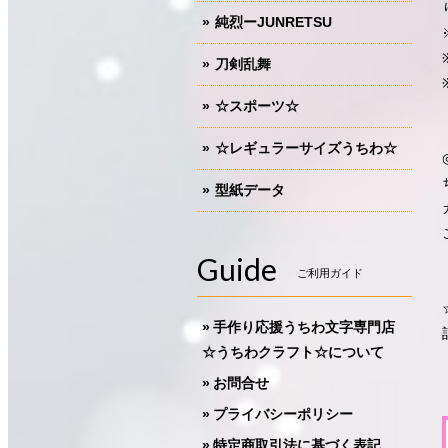
純烈ーJUNRETSU
刀剣乱舞
☆スポーツ☆
☆レギュラーサイズうちわ☆
型紙データ
Guide
ご利用ガイド
手作り応援うちわ文字専門店
☆うちわクラフト☆について
お問合せ
プライバシーポリシー
特定商取引法に基づく表記