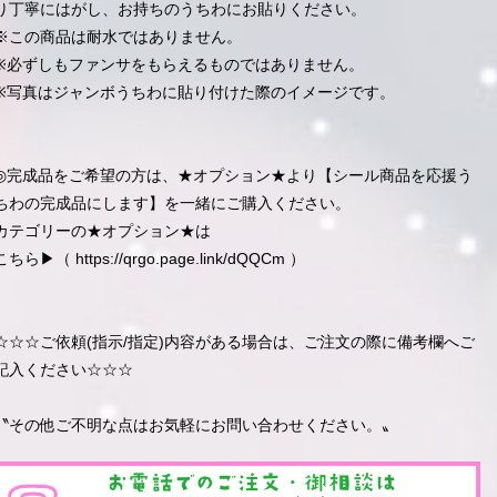
り丁寧にはがし、お持ちのうちわにお貼りください。
※この商品は耐水ではありません。
※必ずしもファンサをもらえるものではありません。
※写真はジャンボうちわに貼り付けた際のイメージです。
◎完成品をご希望の方は、★オプション★より【シール商品を応援う
ちわの完成品にします】を一緒にご購入ください。
カテゴリーの★オプション★は
こちら▶︎（
https://qrgo.page.link/dQQCm
）
☆☆☆ご依頼(指示/指定)内容がある場合は、ご注文の際に備考欄へご
記入ください☆☆☆
〝その他ご不明な点はお気軽にお問い合わせください。〟