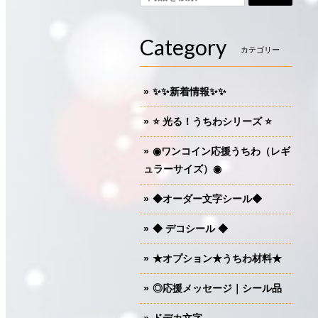
Category
カテゴリー
✨✨新着情報✨✨
⭐️ 光る！うちわシリーズ ⭐️
◉ワンコイン応援うちわ（レギ
ュラーサイズ）◉
◆オーダー文字シール◆
◆ デコシール ◆
★オプション★うちわ材料★
◎応援メッセージ｜シール品