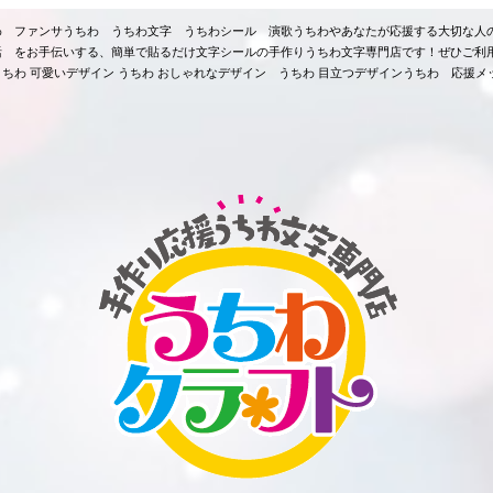
ちわ ファンサうちわ うちわ文字 うちわシール 演歌うちわやあなたが応援する大切な人
活 をお手伝いする、簡単で貼るだけ文字シールの手作りうちわ文字専門店です！ぜひご利
ちわ 可愛いデザイン うちわ おしゃれなデザイン うちわ 目立つデザインうちわ 応援