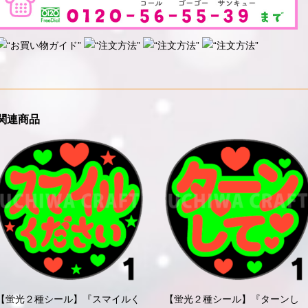
関連商品
【蛍光２種シール】『スマイルく
【蛍光２種シール】『ターンし