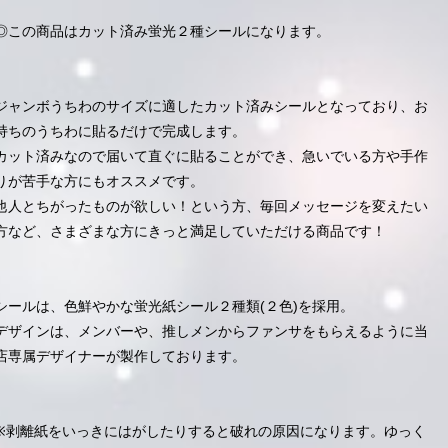
◎この商品はカット済み蛍光２種シールになります。
ジャンボうちわのサイズに適したカット済みシールとなっており、お
持ちのうちわに貼るだけで完成します。
カット済みなので届いて直ぐに貼ることができ、急いでいる方や手作
りが苦手な方にもオススメです。
他人とちがったものが欲しい！という方、毎回メッセージを変えたい
方など、さまざまな方にきっと満足していただける商品です！
シールは、色鮮やかな蛍光紙シール２種類(２色)を採用。
デザインは、メンバーや、推しメンからファンサをもらえるように当
店専属デザイナーが製作しております。
※剥離紙をいっきにはがしたりすると破れの原因になります。ゆっく