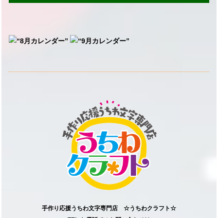
手作り応援うちわ文字専門店 ☆うちわクラフト☆