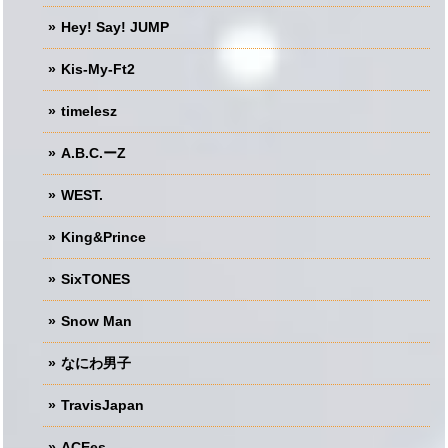
Hey! Say! JUMP
Kis-My-Ft2
timelesz
A.B.C.ーZ
WEST.
King&Prince
SixTONES
Snow Man
なにわ男子
TravisJapan
ACEes