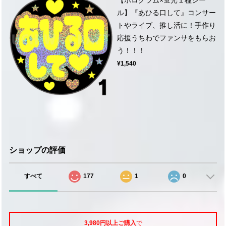
ル】『あひる口して』コンサー
トやライブ、推し活に！手作り
応援うちわでファンサをもらお
う！！！
¥1,540
ショップの評価
すべて
177
1
0
3,980円以上ご購入
で