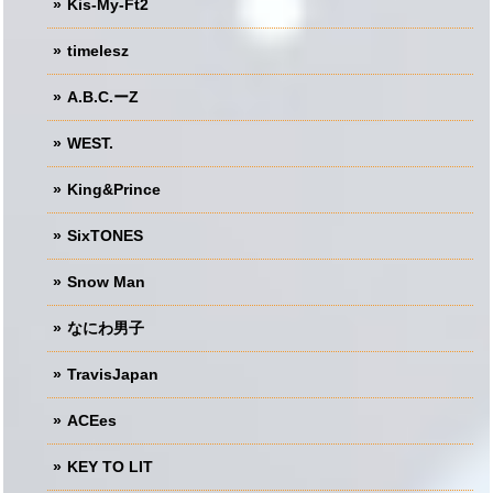
Kis-My-Ft2
timelesz
A.B.C.ーZ
WEST.
King&Prince
SixTONES
Snow Man
なにわ男子
TravisJapan
ACEes
KEY TO LIT