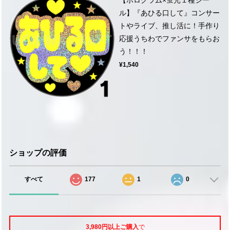
ル】『あひる口して』コンサー
トやライブ、推し活に！手作り
応援うちわでファンサをもらお
う！！！
¥1,540
ショップの評価
すべて
177
1
0
3,980円以上ご購入
で