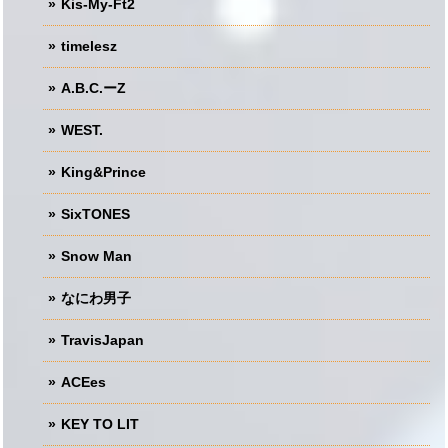
Kis-My-Ft2
timelesz
A.B.C.ーZ
WEST.
King&Prince
SixTONES
Snow Man
なにわ男子
TravisJapan
ACEes
KEY TO LIT