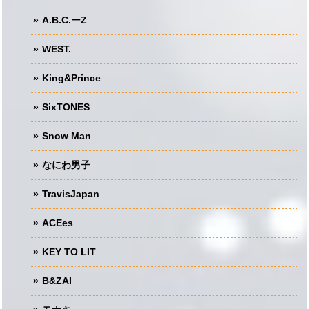
A.B.C.ーZ
WEST.
King&Prince
SixTONES
Snow Man
なにわ男子
TravisJapan
ACEes
KEY TO LIT
B&ZAI