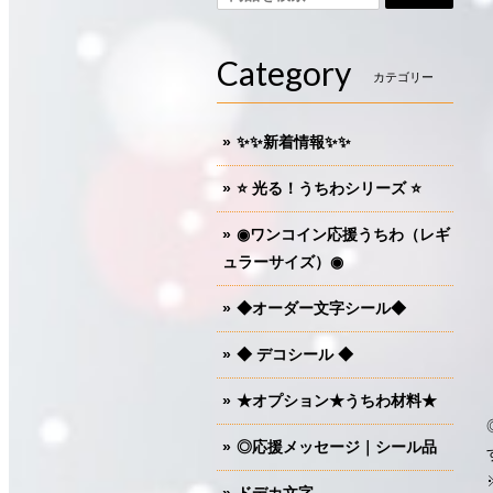
Category
カテゴリー
✨✨新着情報✨✨
⭐️ 光る！うちわシリーズ ⭐️
◉ワンコイン応援うちわ（レギ
ュラーサイズ）◉
◆オーダー文字シール◆
◆ デコシール ◆
★オプション★うちわ材料★
◎応援メッセージ｜シール品