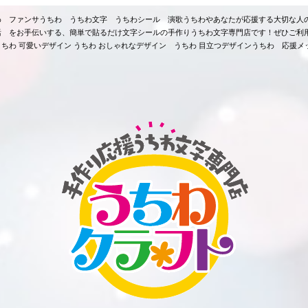
ちわ ファンサうちわ うちわ文字 うちわシール 演歌うちわやあなたが応援する大切な人
活 をお手伝いする、簡単で貼るだけ文字シールの手作りうちわ文字専門店です！ぜひご利
ちわ 可愛いデザイン うちわ おしゃれなデザイン うちわ 目立つデザインうちわ 応援