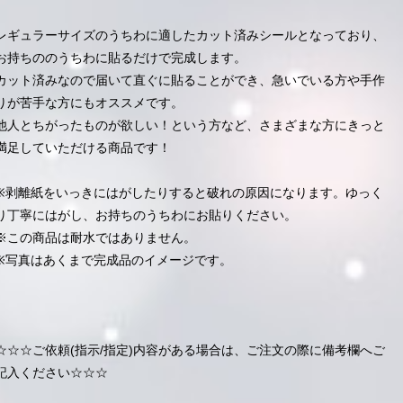
レギュラーサイズのうちわに適したカット済みシールとなっており、
お持ちののうちわに貼るだけで完成します。
カット済みなので届いて直ぐに貼ることができ、急いでいる方や手作
りが苦手な方にもオススメです。
他人とちがったものが欲しい！という方など、さまざまな方にきっと
満足していただける商品です！
※剥離紙をいっきにはがしたりすると破れの原因になります。ゆっく
り丁寧にはがし、お持ちのうちわにお貼りください。
※この商品は耐水ではありません。
※写真はあくまで完成品のイメージです。
☆☆☆ご依頼(指示/指定)内容がある場合は、ご注文の際に備考欄へご
記入ください☆☆☆