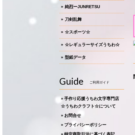
純烈ーJUNRETSU
刀剣乱舞
☆スポーツ☆
☆レギュラーサイズうちわ☆
型紙データ
Guide
ご利用ガイド
手作り応援うちわ文字専門店
☆うちわクラフト☆について
お問合せ
プライバシーポリシー
特定商取引法に基づく表記