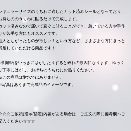
レギュラーサイズのうちわに適したカット済みシールとなっており、
お持ちののうちわに貼るだけで完成します。
カット済みなので届いて直ぐに貼ることができ、急いでいる方や手作
りが苦手な方にもオススメです。
他人とちがったものが欲しい！という方など、さまざまな方にきっと
満足していただける商品です！
※剥離紙をいっきにはがしたりすると破れの原因になります。ゆっく
り丁寧にはがし、お持ちのうちわにお貼りください。
※この商品は耐水ではありません。
※写真はあくまで完成品のイメージです。
☆☆☆ご依頼(指示/指定)内容がある場合は、ご注文の際に備考欄へご
記入ください☆☆☆