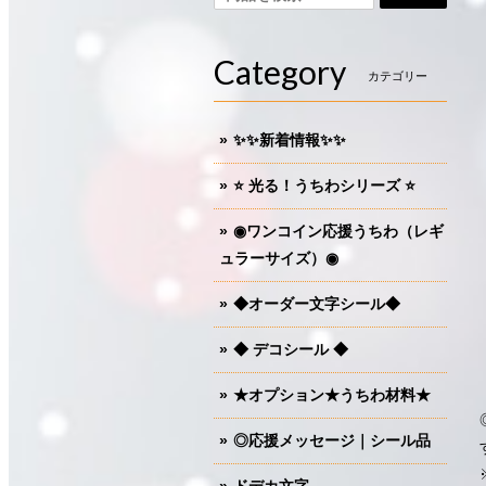
Category
カテゴリー
✨✨新着情報✨✨
⭐️ 光る！うちわシリーズ ⭐️
◉ワンコイン応援うちわ（レギ
ュラーサイズ）◉
◆オーダー文字シール◆
◆ デコシール ◆
★オプション★うちわ材料★
◎応援メッセージ｜シール品