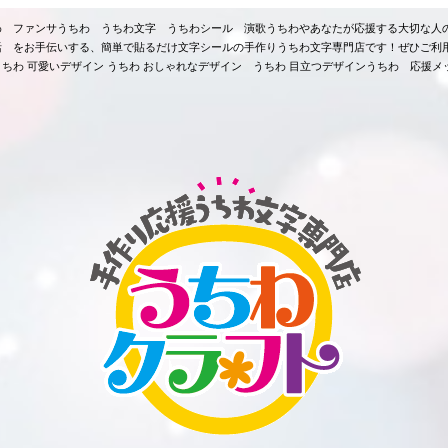
ちわ ファンサうちわ うちわ文字 うちわシール 演歌うちわやあなたが応援する大切な人
活 をお手伝いする、簡単で貼るだけ文字シールの手作りうちわ文字専門店です！ぜひご利
ちわ 可愛いデザイン うちわ おしゃれなデザイン うちわ 目立つデザインうちわ 応援