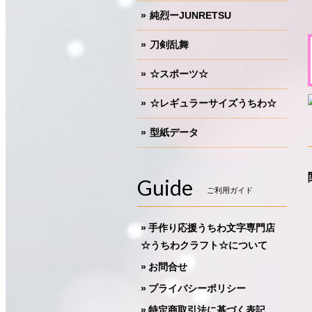
純烈ーJUNRETSU
刀剣乱舞
☆スポーツ☆
☆レギュラーサイズうちわ☆
型紙データ
Guide
ご利用ガイド
手作り応援うちわ文字専門店
☆うちわクラフト☆について
お問合せ
プライバシーポリシー
特定商取引法に基づく表記