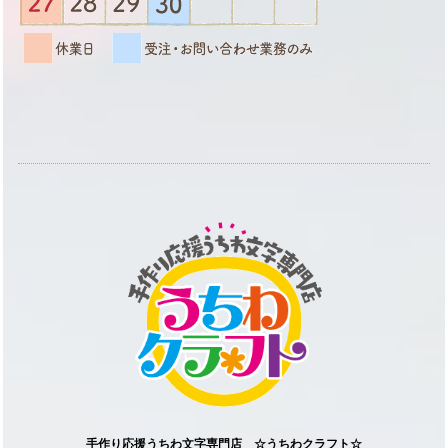
手作り応援うちわ文字専門店 ☆うちわクラフト☆