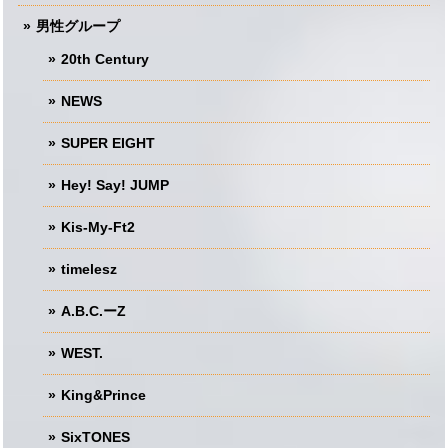
男性グループ
20th Century
NEWS
SUPER EIGHT
Hey! Say! JUMP
Kis-My-Ft2
timelesz
A.B.C.ーZ
WEST.
King&Prince
SixTONES