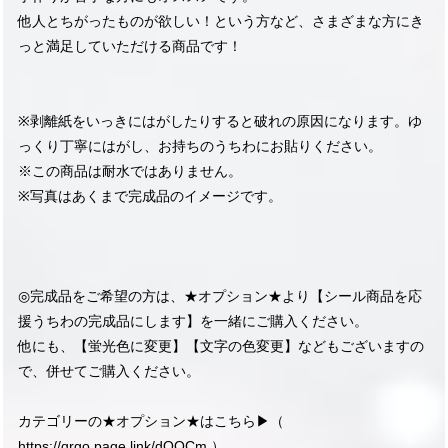
他人とちがったものが欲しい！という方など、さまざまな方にき
っと満足していただける商品です！
※剥離紙をいっきにはがしたりすると破れの原因になります。ゆ
っくり丁寧にはがし、お持ちのうちわにお貼りください。
※この商品は耐水ではありません。
※写真はあくまで完成品のイメージです。
◎完成品をご希望の方は、★オプション★より【シール商品を応
援うちわの完成品にします】を一緒にご購入ください。
他にも、【蛍光色に変更】【文字の色変更】などもございますの
で、併せてご購入ください。
カテゴリーの★オプション★はこちら▶︎（
https://qrgo.page.link/dQQCm
）