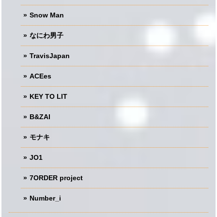
Snow Man
なにわ男子
TravisJapan
ACEes
KEY TO LIT
B&ZAI
モナキ
JO1
7ORDER project
Number_i