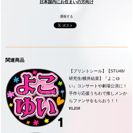
日本国内にお住まいの方向け
通報する
関連商品
【プリントシール】【STU48/
研究生/横井結菜】『よこゆ
い』コンサートや劇場公演に！
手作り応援うちわで推しメンか
らファンサをもらおう！！
¥1,210