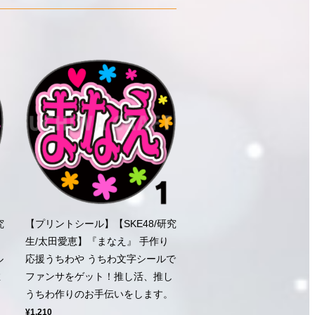
究
【プリントシール】【SKE48/研究
生/太田愛恵】『まなえ』 手作り
ル
応援うちわや うちわ文字シールで
推
ファンサをゲット！推し活、推し
うちわ作りのお手伝いをします。
¥1,210