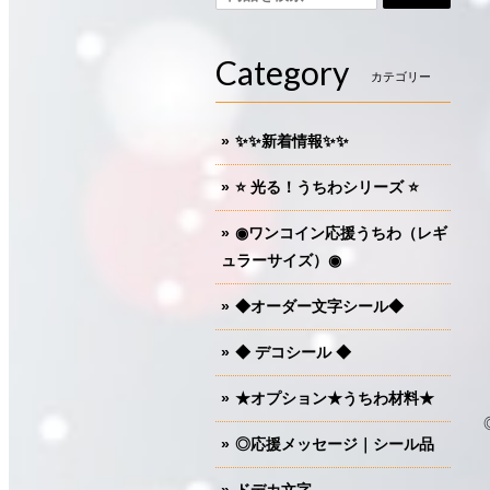
Category
カテゴリー
✨✨新着情報✨✨
⭐️ 光る！うちわシリーズ ⭐️
◉ワンコイン応援うちわ（レギ
ュラーサイズ）◉
◆オーダー文字シール◆
◆ デコシール ◆
★オプション★うちわ材料★
◎応援メッセージ｜シール品