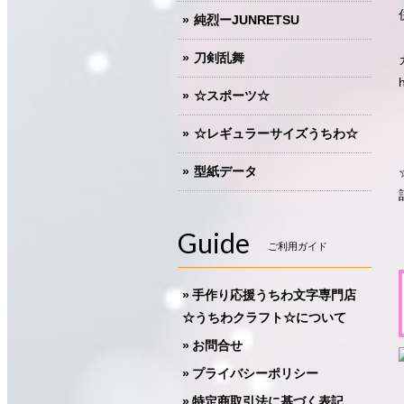
純烈ーJUNRETSU
刀剣乱舞
☆スポーツ☆
☆レギュラーサイズうちわ☆
型紙データ
Guide
ご利用ガイド
手作り応援うちわ文字専門店
☆うちわクラフト☆について
お問合せ
プライバシーポリシー
特定商取引法に基づく表記