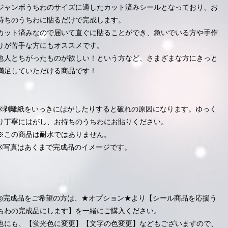
ジャンボうちわのサイズに適したカット済みシールとなっており、お
持ちのうちわに貼るだけで完成します。
カット済みなので届いて直ぐに貼ることができ、急いでいる方や手作
りが苦手な方にもオススメです。
他人とちがったものが欲しい！という方など、さまざまな方にきっと
満足していただける商品です！
※剥離紙をいっきにはがしたりすると破れの原因になります。ゆっく
り丁寧にはがし、お持ちのうちわにお貼りください。
※この商品は耐水ではありません。
※写真はあくまで完成品のイメージです。
◎完成品をご希望の方は、★オプション★より【シール商品を応援う
ちわの完成品にします】を一緒にご購入ください。
他にも、【蛍光色に変更】【文字の色変更】などもございますので、