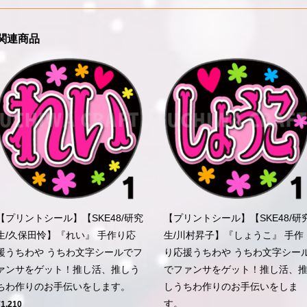
関連商品
【プリントシール】【SKE48/研究
【プリントシール】【SKE48/研
生/久保田怜】『れい』 手作り応
生/川村昇子】『しょうこ』 手作
援うちわや うちわ文字シールでフ
り応援うちわや うちわ文字シー
ァンサをゲット！推し活、推しう
でファンサをゲット！推し活、
ちわ作りのお手伝いをします。
しうちわ作りのお手伝いをしま
す。
¥1,210