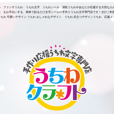
ちわ ファンサうちわ うちわ文字 うちわシール 演歌うちわやあなたが応援する大切な人
活 をお手伝いする、簡単で貼るだけ文字シールの手作りうちわ文字専門店です！ぜひご利
ちわ 可愛いデザイン うちわ おしゃれなデザイン うちわ 目立つデザインうちわ 応援