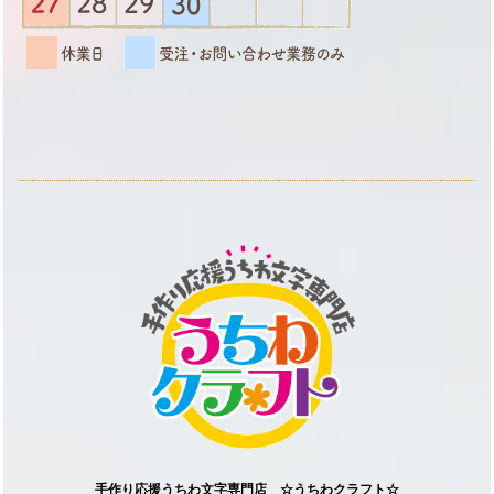
手作り応援うちわ文字専門店 ☆うちわクラフト☆