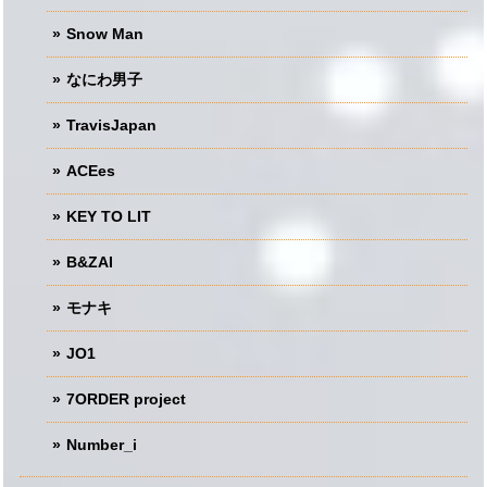
Snow Man
なにわ男子
TravisJapan
ACEes
KEY TO LIT
B&ZAI
モナキ
JO1
7ORDER project
Number_i