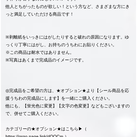
他人とちがったものが欲しい！という方など、さまざまな方にき
っと満足していただける商品です！
※剥離紙をいっきにはがしたりすると破れの原因になります。ゆ
っくり丁寧にはがし、お持ちのうちわにお貼りください。
※この商品は耐水ではありません。
※写真はあくまで完成品のイメージです。
◎完成品をご希望の方は、★オプション★より【シール商品を応
援うちわの完成品にします】を一緒にご購入ください。
他にも、【蛍光色に変更】【文字の色変更】などもございますの
で、併せてご購入ください。
カテゴリーの★オプション★はこちら▶︎（
https://qrgo.page.link/dQQCm
）