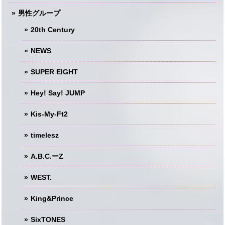
男性グループ
20th Century
NEWS
SUPER EIGHT
Hey! Say! JUMP
Kis-My-Ft2
timelesz
A.B.C.ーZ
WEST.
King&Prince
SixTONES