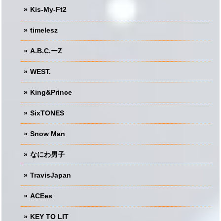
Kis-My-Ft2
timelesz
A.B.C.ーZ
WEST.
King&Prince
SixTONES
Snow Man
なにわ男子
TravisJapan
ACEes
KEY TO LIT