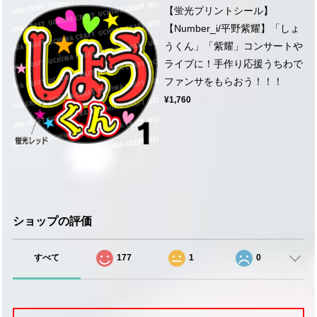
【蛍光プリントシール】
【Number_i/平野紫耀】「しょ
うくん」「紫耀」コンサートや
ライブに！手作り応援うちわで
ファンサをもらおう！！！
¥1,760
ショップの評価
すべて
177
1
0