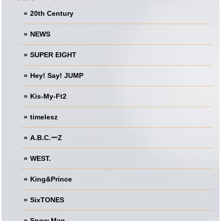
20th Century
NEWS
SUPER EIGHT
Hey! Say! JUMP
Kis-My-Ft2
timelesz
A.B.C.ーZ
WEST.
King&Prince
SixTONES
Snow Man