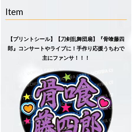
navigati
Item
【プリントシール】【刀剣乱舞団扇】『骨喰藤四
郎』コンサートやライブに！手作り応援うちわで
主にファンサ！！！