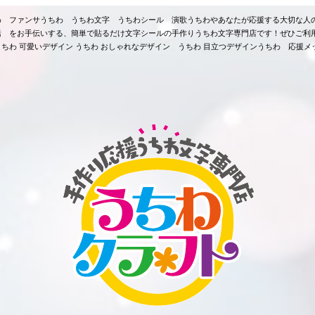
ちわ ファンサうちわ うちわ文字 うちわシール 演歌うちわやあなたが応援する大切な人
活 をお手伝いする、簡単で貼るだけ文字シールの手作りうちわ文字専門店です！ぜひご利
ちわ 可愛いデザイン うちわ おしゃれなデザイン うちわ 目立つデザインうちわ 応援