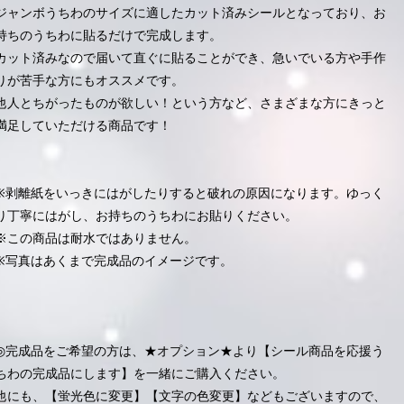
ジャンボうちわのサイズに適したカット済みシールとなっており、お
持ちのうちわに貼るだけで完成します。
カット済みなので届いて直ぐに貼ることができ、急いでいる方や手作
りが苦手な方にもオススメです。
他人とちがったものが欲しい！という方など、さまざまな方にきっと
満足していただける商品です！
※剥離紙をいっきにはがしたりすると破れの原因になります。ゆっく
り丁寧にはがし、お持ちのうちわにお貼りください。
※この商品は耐水ではありません。
※写真はあくまで完成品のイメージです。
◎完成品をご希望の方は、★オプション★より【シール商品を応援う
ちわの完成品にします】を一緒にご購入ください。
他にも、【蛍光色に変更】【文字の色変更】などもございますので、