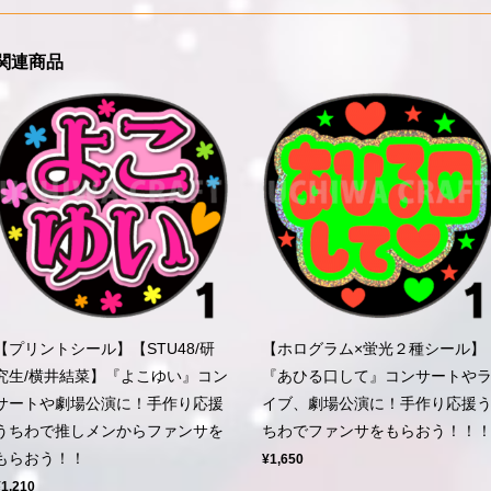
関連商品
【プリントシール】【STU48/研
【ホログラム×蛍光２種シール】
究生/横井結菜】『よこゆい』コン
『あひる口して』コンサートや
サートや劇場公演に！手作り応援
イブ、劇場公演に！手作り応援
うちわで推しメンからファンサを
ちわでファンサをもらおう！！
もらおう！！
¥1,650
¥1,210