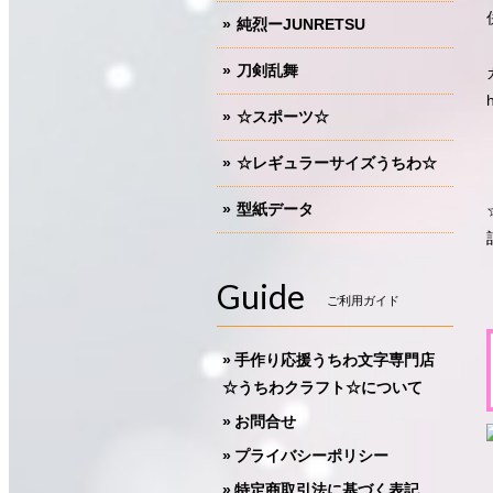
純烈ーJUNRETSU
刀剣乱舞
☆スポーツ☆
☆レギュラーサイズうちわ☆
型紙データ
Guide
ご利用ガイド
手作り応援うちわ文字専門店
☆うちわクラフト☆について
お問合せ
プライバシーポリシー
特定商取引法に基づく表記