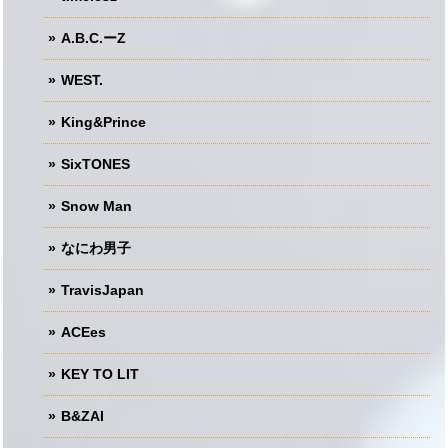
A.B.C.ーZ
WEST.
King&Prince
SixTONES
Snow Man
なにわ男子
TravisJapan
ACEes
KEY TO LIT
B&ZAI