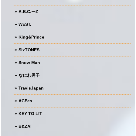
A.B.C.ーZ
WEST.
King&Prince
SixTONES
Snow Man
なにわ男子
TravisJapan
ACEes
KEY TO LIT
B&ZAI