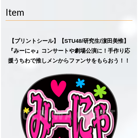
navigati
Item
【プリントシール】【STU48/研究生/濵田美惟】
『みーにゃ』コンサートや劇場公演に！手作り応
援うちわで推しメンからファンサをもらおう！！