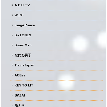
A.B.C.ーZ
WEST.
King&Prince
SixTONES
Snow Man
なにわ男子
TravisJapan
ACEes
KEY TO LIT
B&ZAI
モナキ