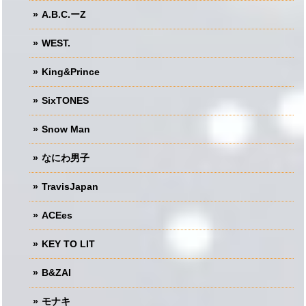
A.B.C.ーZ
WEST.
King&Prince
SixTONES
Snow Man
なにわ男子
TravisJapan
ACEes
KEY TO LIT
B&ZAI
モナキ