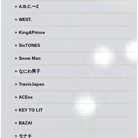
A.B.C.ーZ
WEST.
King&Prince
SixTONES
Snow Man
なにわ男子
TravisJapan
ACEes
KEY TO LIT
B&ZAI
モナキ