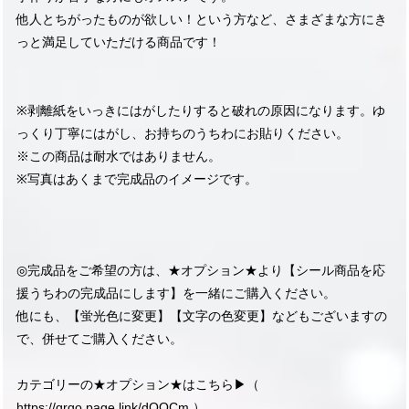
他人とちがったものが欲しい！という方など、さまざまな方にき
っと満足していただける商品です！
※剥離紙をいっきにはがしたりすると破れの原因になります。ゆ
っくり丁寧にはがし、お持ちのうちわにお貼りください。
※この商品は耐水ではありません。
※写真はあくまで完成品のイメージです。
◎完成品をご希望の方は、★オプション★より【シール商品を応
援うちわの完成品にします】を一緒にご購入ください。
他にも、【蛍光色に変更】【文字の色変更】などもございますの
で、併せてご購入ください。
カテゴリーの★オプション★はこちら▶︎（
https://qrgo.page.link/dQQCm
）