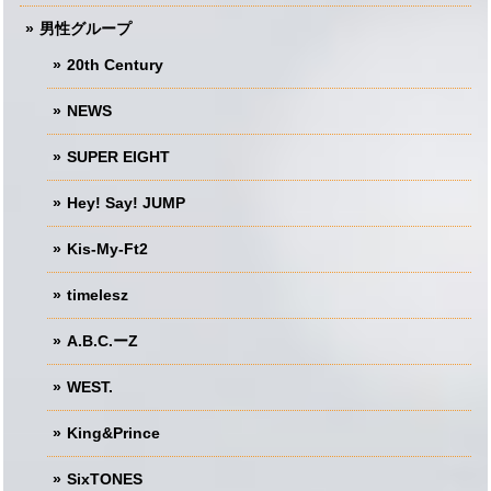
男性グループ
20th Century
NEWS
SUPER EIGHT
Hey! Say! JUMP
Kis-My-Ft2
timelesz
A.B.C.ーZ
WEST.
King&Prince
SixTONES