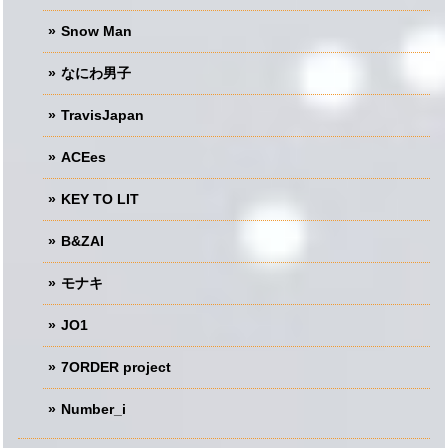
Snow Man
なにわ男子
TravisJapan
ACEes
KEY TO LIT
B&ZAI
モナキ
JO1
7ORDER project
Number_i