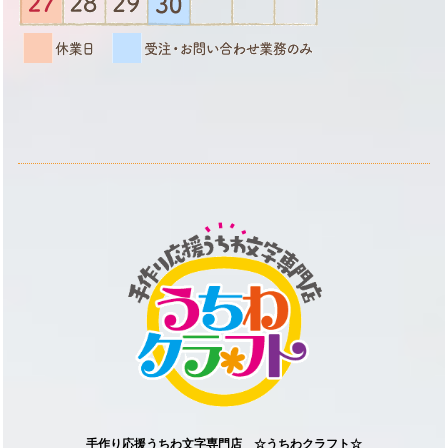
手作り応援うちわ文字専門店 ☆うちわクラフト☆