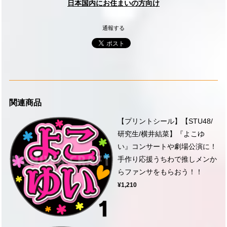
日本国内にお住まいの方向け
通報する
関連商品
【プリントシール】【STU48/
研究生/横井結菜】『よこゆ
い』コンサートや劇場公演に！
手作り応援うちわで推しメンか
らファンサをもらおう！！
¥1,210