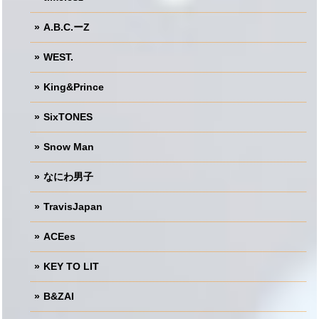
A.B.C.ーZ
WEST.
King&Prince
SixTONES
Snow Man
なにわ男子
TravisJapan
ACEes
KEY TO LIT
B&ZAI