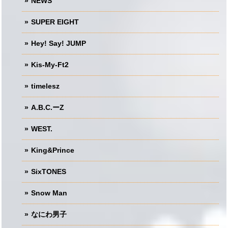
NEWS
SUPER EIGHT
Hey! Say! JUMP
Kis-My-Ft2
timelesz
A.B.C.ーZ
WEST.
King&Prince
SixTONES
Snow Man
なにわ男子