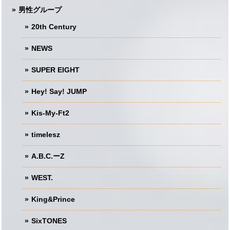
男性グループ
20th Century
NEWS
SUPER EIGHT
Hey! Say! JUMP
Kis-My-Ft2
timelesz
A.B.C.ーZ
WEST.
King&Prince
SixTONES