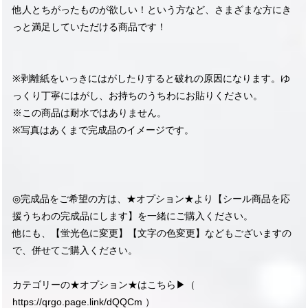
他人とちがったものが欲しい！という方など、さまざまな方にき
っと満足していただける商品です！
※剥離紙をいっきにはがしたりすると破れの原因になります。ゆ
っくり丁寧にはがし、お持ちのうちわにお貼りください。
※この商品は耐水ではありません。
※写真はあくまで完成品のイメージです。
◎完成品をご希望の方は、★オプション★より【シール商品を応
援うちわの完成品にします】を一緒にご購入ください。
他にも、【蛍光色に変更】【文字の色変更】などもございますの
で、併せてご購入ください。
カテゴリーの★オプション★はこちら▶︎（
https://qrgo.page.link/dQQCm
）