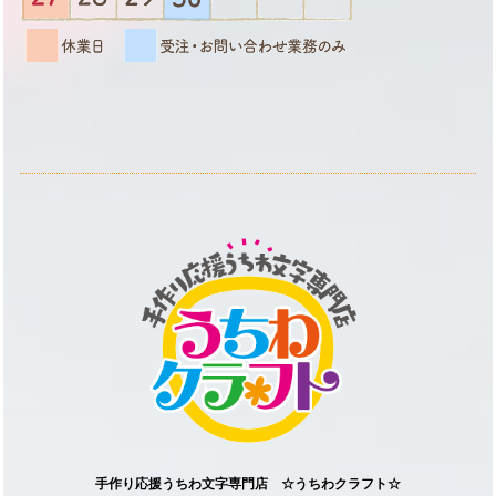
手作り応援うちわ文字専門店 ☆うちわクラフト☆