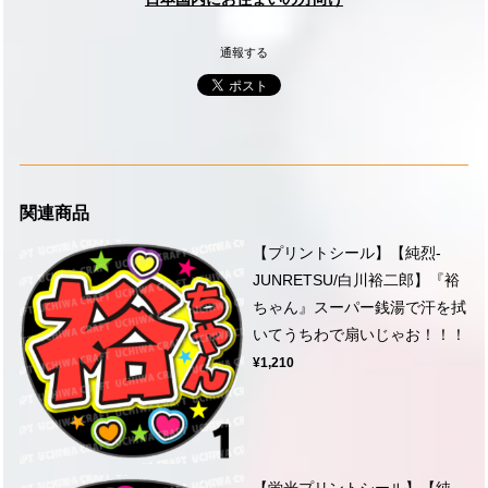
通報する
関連商品
【プリントシール】【純烈-
JUNRETSU/白川裕二郎】『裕
ちゃん』スーパー銭湯で汗を拭
いてうちわで扇いじゃお！！！
¥1,210
【蛍光プリントシール】【純