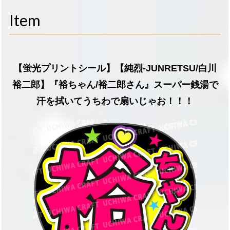
navigati
Item
【蛍光プリントシール】【純烈-JUNRETSU/白川
裕二郎】『裕ちゃん/裕二郎さん』スーパー銭湯で
汗を拭いてうちわで扇いじゃお！！！