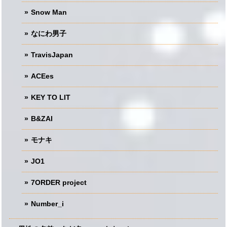
Snow Man
なにわ男子
TravisJapan
ACEes
KEY TO LIT
B&ZAI
モナキ
JO1
7ORDER project
Number_i