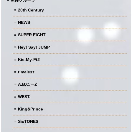
男性グループ
20th Century
NEWS
SUPER EIGHT
Hey! Say! JUMP
Kis-My-Ft2
timelesz
A.B.C.ーZ
WEST.
King&Prince
SixTONES