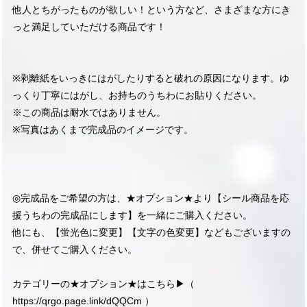
他人とちがったものが欲しい！という方など、さまざまな方にき
っと満足していただける商品です！
※剥離紙をいっきにはがしたりすると破れの原因になります。ゆ
っくり丁寧にはがし、お持ちのうちわにお貼りください。
※この商品は耐水ではありません。
※写真はあくまで完成品のイメージです。
◎完成品をご希望の方は、★オプション★より【シール商品を応
援うちわの完成品にします】を一緒にご購入ください。
他にも、【蛍光色に変更】【文字の色変更】などもございますの
で、併せてご購入ください。
カテゴリーの★オプション★はこちら▶︎（
https://qrgo.page.link/dQQCm
）