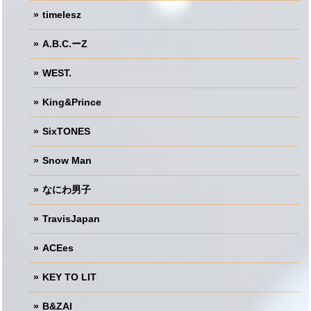
timelesz
A.B.C.ーZ
WEST.
King&Prince
SixTONES
Snow Man
なにわ男子
TravisJapan
ACEes
KEY TO LIT
B&ZAI