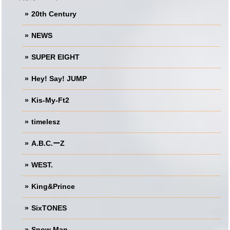
20th Century
NEWS
SUPER EIGHT
Hey! Say! JUMP
Kis-My-Ft2
timelesz
A.B.C.ーZ
WEST.
King&Prince
SixTONES
Snow Man