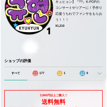
キュヒョン】『??』K-POPの
コンサートやツアーに！手作り
応援うちわでファンサをもらお
う！！！
¥1,210
ショップの評価
すべて
177
1
0
3,980円以上ご購入
で
送料無料