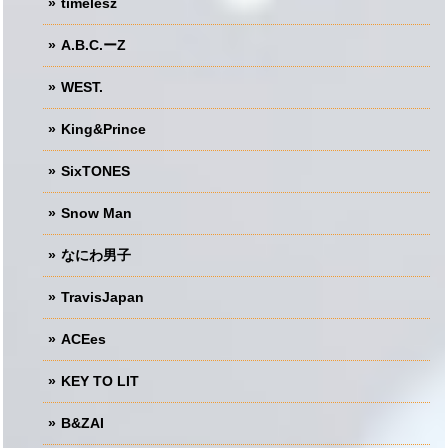
timelesz
A.B.C.ーZ
WEST.
King&Prince
SixTONES
Snow Man
なにわ男子
TravisJapan
ACEes
KEY TO LIT
B&ZAI