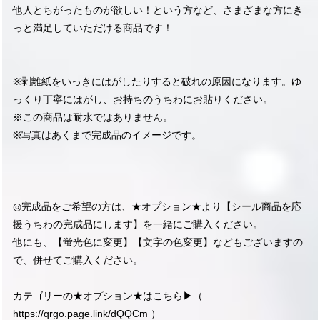
他人とちがったものが欲しい！という方など、さまざまな方にき
っと満足していただける商品です！
※剥離紙をいっきにはがしたりすると破れの原因になります。ゆ
っくり丁寧にはがし、お持ちのうちわにお貼りください。
※この商品は耐水ではありません。
※写真はあくまで完成品のイメージです。
◎完成品をご希望の方は、★オプション★より【シール商品を応
援うちわの完成品にします】を一緒にご購入ください。
他にも、【蛍光色に変更】【文字の色変更】などもございますの
で、併せてご購入ください。
カテゴリーの★オプション★はこちら▶︎（
https://qrgo.page.link/dQQCm
）