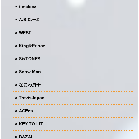
timelesz
A.B.C.ーZ
WEST.
King&Prince
SixTONES
Snow Man
なにわ男子
TravisJapan
ACEes
KEY TO LIT
B&ZAI