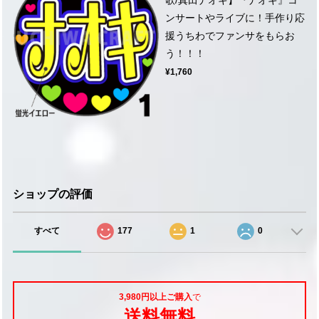
ンサートやライブに！手作り応
援うちわでファンサをもらお
う！！！
¥1,760
ショップの評価
すべて
177
1
0
3,980円以上ご購入
で
送料無料